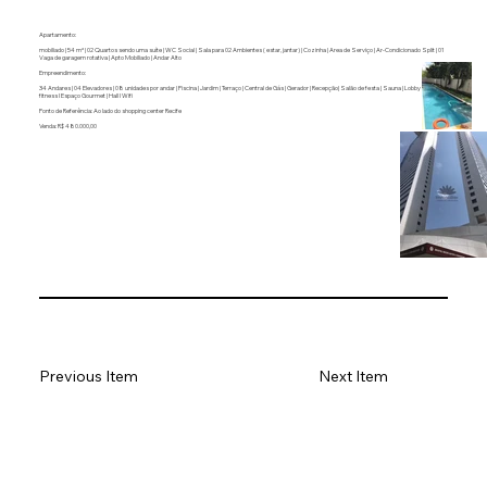
Apartamento:
mobiliado | 54 m² | 02 Quartos sendo uma suíte | WC Social | Sala para 02 Ambientes ( estar, jantar) | Cozinha | Area de Serviço | Ar-Condicionado Split | 01
Vaga de garagem rotativa | Apto Mobiliado | Andar Alto
Empreendimento:
34 Andares | 04 Elevadores | 08 unidades por andar | Piscina | Jardim | Terraço | Central de Gás | Gerador | Recepção| Salão de festa | Sauna | Lobby | Area
fitness I Espaço Gourmet | Hall I Wifi
Ponto de Referência: Ao lado do shopping center Recife
Venda: R$ 480.000,00
Previous Item
Next Item