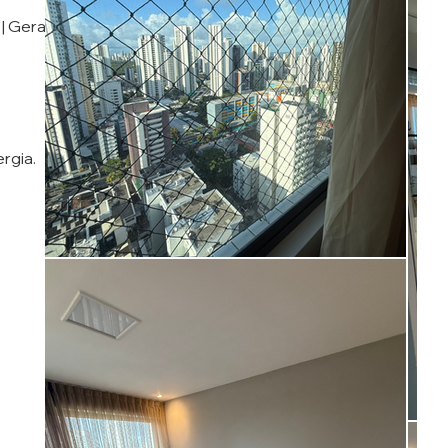
s | Gerador | Recepção| Salão de
rgia.