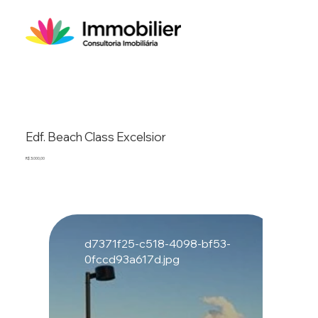
Edf. Beach Class Excelsior
R$ 3.000,00
d7371f25-c518-4098-bf53-
0fccd93a617d.jpg