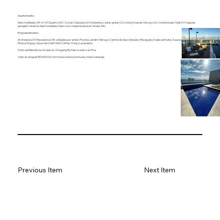
Apartamento:
Apto mobiliado | 34 m² | 01 Quarto | WC Social | Sala para 02 Ambientes ( estar, jantar) | Cozinha | Area de Serviço | Ar-Condicionado Split | 01 Vaga de
garagem rotativa | Apto mobiliado | Apto com máquina de lavar | Andar Alto
Empreendimento:
30 Andares | 04 Elevadores | 08 unidades por andar | Piscina | Jardim | Terraço | Central de Gás | Gerador | Recepção| Salão de festa | Sauna | Lobby | Area
fitness I Espaço Gourmet | Hall I Wifi I Coffee-Shop | Lavanderia
Ponto de Referência: Ao lado do Shopping Rio Mar no bairro do Pina.
Valor do Aluguel: R$ 3.000.00 com todas as taxas inclusas, menos energia.
Previous Item
Next Item