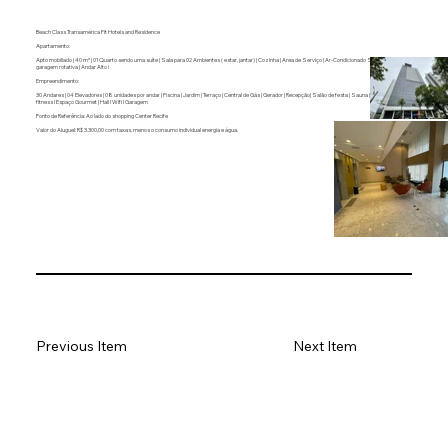
Beach Class Transamérica Fit Hotels and Residence
Apartamento:
Apto mobiliado | 40 m² | 01 Quarto sendo uma suíte | Sala para 02 Ambientes ( estar, jantar) | Cozinha | Area de Serviço | Ar-Condicionado Split | 01 Vaga de
garagem rotativa | Andar Alto l
Empreendimento:
30 Andares | 04 Elevadores | 08 unidades por andar | Piscina | Jardim | Terraço | Central de Gás | Gerador | Recepção| Salão de festa | Sauna | Lobby | Area
fitness I Espaço Gourmet | Hall I Wifi I Garagem
Ponto de Referência: Ao lado do shopping Center Recife
Valor do Aluguel: R$ 3.300,00 com taxas, menos o consumo individual energia e água.
Previous Item
Next Item