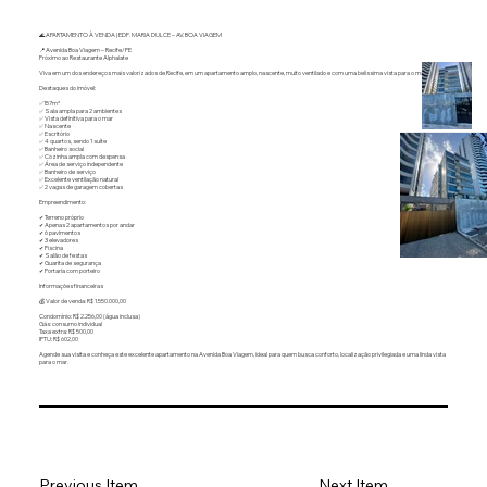
🌊 APARTAMENTO À VENDA | EDF. MARIA DULCE – AV. BOA VIAGEM
📍 Avenida Boa Viagem – Recife/PE
Próximo ao Restaurante Alphaiate
Viva em um dos endereços mais valorizados de Recife, em um apartamento amplo, nascente, muito ventilado e com uma belíssima vista para o mar.
Destaques do imóvel:
✅157m²
✅ Sala ampla para 2 ambientes
✅ Vista definitiva para o mar
✅ Nascente
✅ Escritório
✅ 4 quartos, sendo 1 suíte
✅ Banheiro social
✅ Cozinha ampla com despensa
✅ Área de serviço independente
✅ Banheiro de serviço
✅ Excelente ventilação natural
✅ 2 vagas de garagem cobertas
Empreendimento:
✔ Terreno próprio
✔ Apenas 2 apartamentos por andar
✔ 6 pavimentos
✔ 3 elevadores
✔ Piscina
✔ Salão de festas
✔ Guarita de segurança
✔ Portaria com porteiro
Informações financeiras
💰 Valor de venda: R$ 1.550.000,00
Condomínio: R$ 2.256,00 (água inclusa)
Gás: consumo individual
Taxa extra: R$ 500,00
IPTU: R$ 602,00
Agende sua visita e conheça este excelente apartamento na Avenida Boa Viagem, ideal para quem busca conforto, localização privilegiada e uma linda vista
para o mar.
Previous Item
Next Item