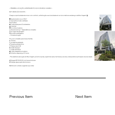
✨ PRIMEIRA LOCAÇÃO | APARTAMENTO NOVO EM BOA VIAGEM ✨
EDF. MIMI E LÉO MONTE ✨
Chegou a oportunidade de morar com conforto, sofisticação e exclusividade em um dos melhores endereços de Boa Viagem! 🏖️
🏢 Apartamento novo | 131m²
☀️ Nascente e muito ventilado
🛏️ 03 suítes
🛋️ Sala ampla para 02 ambientes
🌅 Varanda
🍽️ Cozinha moderna
🧺 Área de serviço + dependência completa
🚗 02 vagas de garagem
🛠️ Armários planejados
✨ Primeira locação
🎯 Lazer completo para toda a família:
🏊 Piscina
💪 Academia equipada
🏀 Quadra poliesportiva
🍖 Espaço gourmet
🎱 Salão de jogos
🎉 Salão de festas
🛋️ Lobby elegante e moderno
🔒 Portaria e segurança 24 horas
📍 Excelente localização em Boa Viagem, próximo à praia, supermercados, farmácias, escolas, restaurantes e principais vias da cidade.
💰 Aluguel: R$ 13.000,00 com taxas inclusas
❌ Energia, água e gás não inclusos.
📲 Entre em contato e agende sua visita!
Previous Item
Next Item