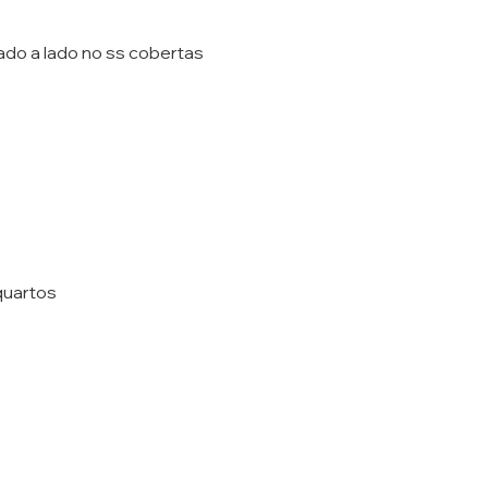
ado a lado no ss cobertas
quartos