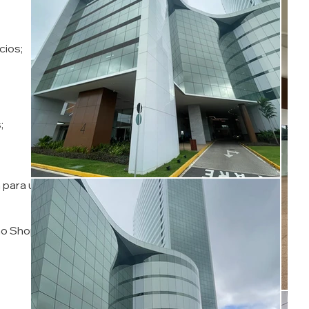
cios;
;
 para uso, com forro no teto, piso
ao Shopping Rio Mar, em Recife.